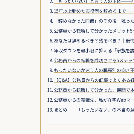
「もったいない」と言う人の正体──
15年以上勤めた市役所を辞めるまで─
「辞めなかった同僚」のその後｜残った
公務員から転職して分かったメリット5
あなたは辞めるべき？残るべき？｜後
年収ダウンを最小限に抑える「家族を
公務員からの転職を成功させる5ステッ
もったいないか迷う人の職種別の向き
【Q&A】公務員からの転職でよくある
公務員から転職して分かった、民間で
公務員からの転職先、私が在宅Webマ
まとめ──「もったいない」の本当の