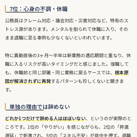
7位：心身の不調・休職
公務員はクレーム対応・議会対応・災害対応など、特有のス
トレス源があります。メンタルを削られて休職に入り、その
まま退職に至る事例も少なくないといわれています。
特に異動直後の3ヶ月〜半年は新業務の適応期間と重なり、休
職に入るリスクが高いタイミングだと感じました。復職して
も、休職前と同じ部署・同じ業務に戻るケースでは、
根本原
因が解消されずに再発
するパターンも珍しくないと聞きま
す。
単独の理由では辞めない
どれか1つだけで辞める人はほぼいない
、というのが実際のと
ころです。1位の「やりがい」を感じながらも、2位の「昇進
遅延」で刺激され、5位の「スキル不安」が背中を押す。退職