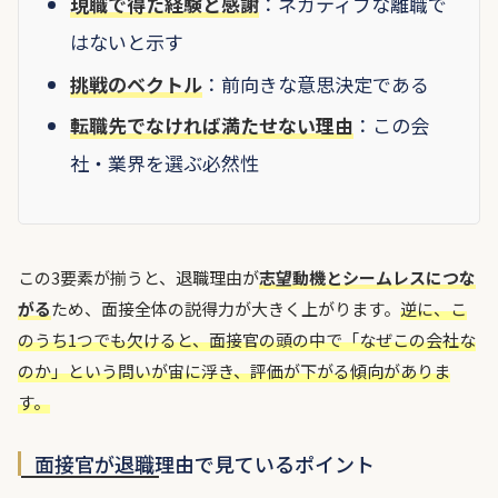
現職で得た経験と感謝
：ネガティブな離職で
はないと示す
挑戦のベクトル
：前向きな意思決定である
転職先でなければ満たせない理由
：この会
社・業界を選ぶ必然性
この3要素が揃うと、退職理由が
志望動機とシームレスにつな
がる
ため、面接全体の説得力が大きく上がります。
逆に、こ
のうち1つでも欠けると、面接官の頭の中で「なぜこの会社な
のか」という問いが宙に浮き、評価が下がる傾向がありま
す。
面接官が退職理由で見ているポイント