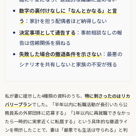
数字の裏付けなしに「なんとかなる」と言
う
：家計を担う配偶者ほど納得しない
決定事項として通告する
：事前相談なしの報
告は信頼関係を損ねる
失敗した場合の撤退条件を示さない
：最悪の
シナリオを共有しないと家族の不安が残る
私が妻に提示した4種類の資料のうち、
特に刺さったのはリカ
バリープラン
でした。「半年以内に転職活動が長引いたら公
務員系の外郭団体に応募する」「1年以内に再就職できなかっ
たら一時的に実家近くに転居する」という具体的な撤退ライ
ンを明示したことで、妻は「最悪でも生活は守られる」と判