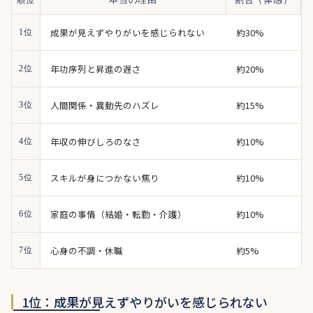
順位
本当の理由
割合（体感）
成果が見えずやりがいを感じられない
約30%
1位
年功序列と昇進の遅さ
約20%
2位
人間関係・異動先のハズレ
約15%
3位
年収の伸びしろのなさ
約10%
4位
スキルが身につかない焦り
約10%
5位
家庭の事情（結婚・転勤・介護）
約10%
6位
心身の不調・休職
約5%
7位
1位：成果が見えずやりがいを感じられない