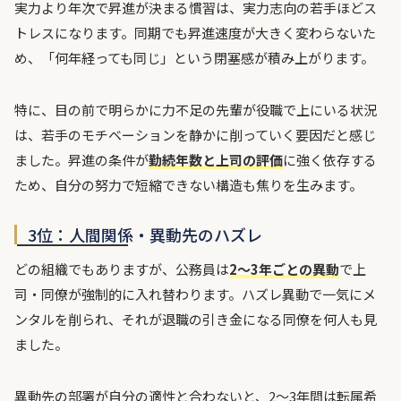
実力より年次で昇進が決まる慣習は、実力志向の若手ほどス
トレスになります。同期でも昇進速度が大きく変わらないた
め、「何年経っても同じ」という閉塞感が積み上がります。
特に、目の前で明らかに力不足の先輩が役職で上にいる状況
は、若手のモチベーションを静かに削っていく要因だと感じ
ました。昇進の条件が
勤続年数と上司の評価
に強く依存する
ため、自分の努力で短縮できない構造も焦りを生みます。
3位：人間関係・異動先のハズレ
どの組織でもありますが、公務員は
2〜3年ごとの異動
で上
司・同僚が強制的に入れ替わります。ハズレ異動で一気にメ
ンタルを削られ、それが退職の引き金になる同僚を何人も見
ました。
異動先の部署が自分の適性と合わないと、2〜3年間は転属希