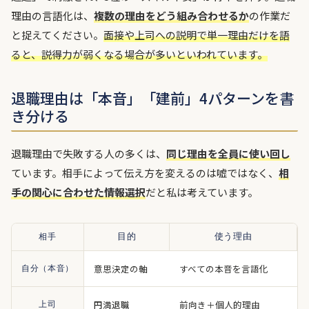
理由の言語化は、
複数の理由をどう組み合わせるか
の作業だ
と捉えてください。
面接や上司への説明で単一理由だけを語
ると、説得力が弱くなる場合が多いといわれています。
退職理由は「本音」「建前」4パターンを書
き分ける
退職理由で失敗する人の多くは、
同じ理由を全員に使い回し
ています。相手によって伝え方を変えるのは嘘ではなく、
相
手の関心に合わせた情報選択
だと私は考えています。
相手
目的
使う理由
意思決定の軸
すべての本音を言語化
自分（本音）
円満退職
前向き＋個人的理由
上司