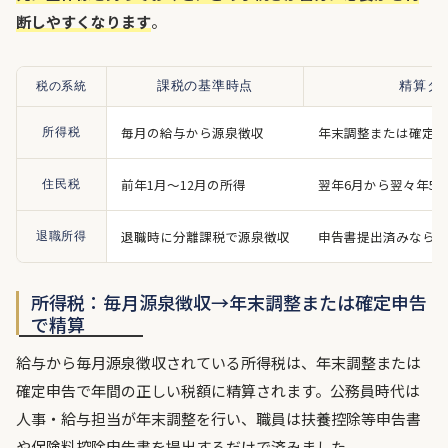
断しやすくなります
。
税の系統
課税の基準時点
精算タ
毎月の給与から源泉徴収
年末調整または確定申
所得税
前年1月〜12月の所得
翌年6月から翌々年5
住民税
退職時に分離課税で源泉徴収
申告書提出済みなら退
退職所得
所得税：毎月源泉徴収→年末調整または確定申告
で精算
給与から毎月源泉徴収されている所得税は、年末調整または
確定申告で年間の正しい税額に精算されます。公務員時代は
人事・給与担当が年末調整を行い、職員は扶養控除等申告書
や保険料控除申告書を提出するだけで済みました。