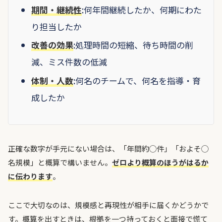
期間・継続性
:何年間継続したか、何期にわた
り担当したか
改善の効果
:処理時間の短縮、待ち時間の削
減、ミス件数の低減
体制・人数
:何名のチームで、何名を指導・育
成したか
正確な数字が手元にない場合は、「年間約◯件」「およそ◯
名規模」と概算で構いません。
ゼロより概算のほうがはるか
に伝わります
。
ここで大切なのは、規模感と再現性が相手に届くかどうかで
す。概算を出すときは、根拠を一つ持っておくと面接で慌て