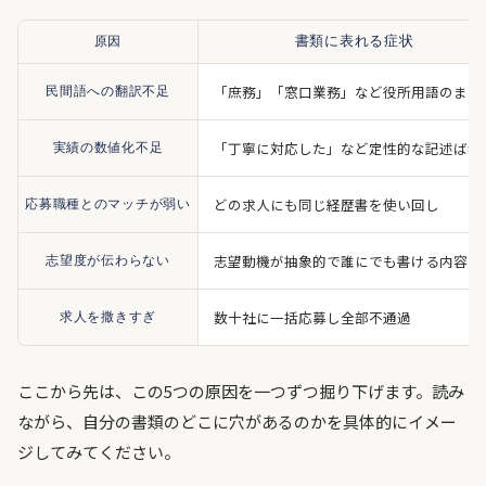
原因
書類に表れる症状
「庶務」「窓口業務」など役所用語のまま
民間語への翻訳不足
「丁寧に対応した」など定性的な記述ばか
実績の数値化不足
どの求人にも同じ経歴書を使い回し
応募職種とのマッチが弱い
志望動機が抽象的で誰にでも書ける内容
志望度が伝わらない
数十社に一括応募し全部不通過
求人を撒きすぎ
ここから先は、この5つの原因を一つずつ掘り下げます。読み
ながら、自分の書類のどこに穴があるのかを具体的にイメー
ジしてみてください。