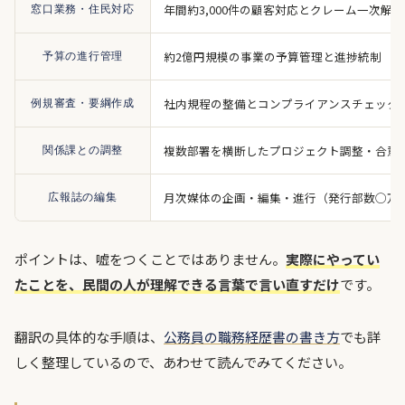
年間約3,000件の顧客対応とクレーム一次解決
窓口業務・住民対応
約2億円規模の事業の予算管理と進捗統制
予算の進行管理
社内規程の整備とコンプライアンスチェック
例規審査・要綱作成
複数部署を横断したプロジェクト調整・合意
関係課との調整
月次媒体の企画・編集・進行（発行部数◯万
広報誌の編集
ポイントは、嘘をつくことではありません。
実際にやってい
たことを、民間の人が理解できる言葉で言い直すだけ
です。
翻訳の具体的な手順は、
公務員の職務経歴書の書き方
でも詳
しく整理しているので、あわせて読んでみてください。