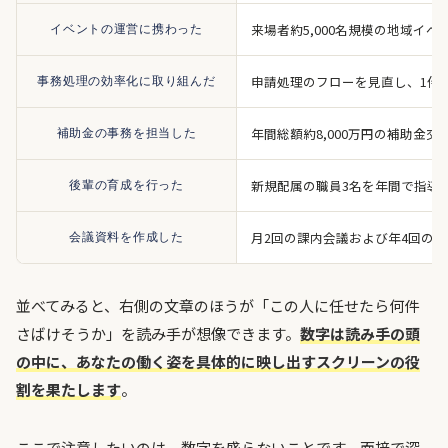
来場者約5,000名規模の地域イ
イベントの運営に携わった
申請処理のフローを見直し、1件あ
事務処理の効率化に取り組んだ
年間総額約8,000万円の補助金
補助金の事務を担当した
新規配属の職員3名を年間で指導
後輩の育成を行った
月2回の課内会議および年4回の
会議資料を作成した
並べてみると、右側の文章のほうが「この人に任せたら何件
さばけそうか」を読み手が想像できます。
数字は読み手の頭
の中に、あなたの働く姿を具体的に映し出すスクリーンの役
割を果たします
。
ここで注意したいのは、数字を盛らないことです。面接で深